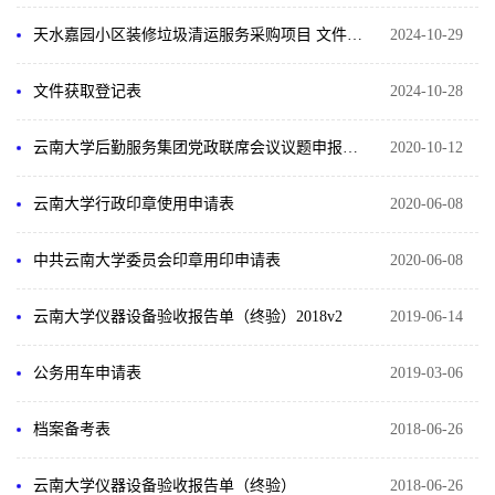
天水嘉园小区装修垃圾清运服务采购项目 文件获取登记表
2024-10-29
文件获取登记表
2024-10-28
云南大学后勤服务集团党政联席会议议题申报表云南大学后勤服务集团党政联席会议议题申报表
2020-10-12
云南大学行政印章使用申请表
2020-06-08
中共云南大学委员会印章用印申请表
2020-06-08
云南大学仪器设备验收报告单（终验）2018v2
2019-06-14
公务用车申请表
2019-03-06
档案备考表
2018-06-26
云南大学仪器设备验收报告单（终验）
2018-06-26