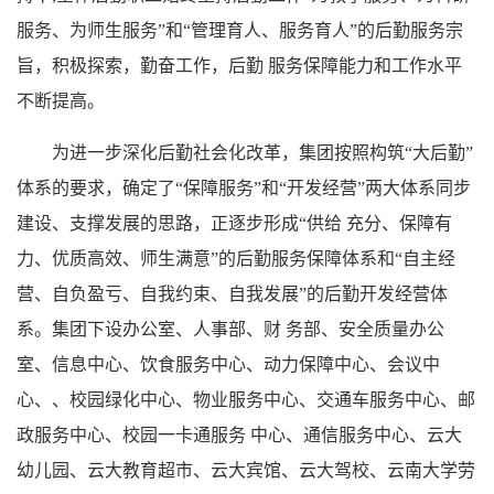
服务、为师生服务”和“管理育人、服务育人”的后勤服务宗
旨，积极探索，勤奋工作，后勤 服务保障能力和工作水平
不断提高。
为进一步深化后勤社会化改革，集团按照构筑“大后勤”
体系的要求，确定了“保障服务”和“开发经营”两大体系同步
建设、支撑发展的思路，正逐步形成“供给 充分、保障有
力、优质高效、师生满意”的后勤服务保障体系和“自主经
营、自负盈亏、自我约束、自我发展”的后勤开发经营体
系。集团下设办公室、人事部、财 务部、安全质量办公
室、信息中心、饮食服务中心、动力保障中心、会议中
心、、校园绿化中心、物业服务中心、交通车服务中心、邮
政服务中心、校园一卡通服务 中心、通信服务中心、云大
幼儿园、云大教育超市、云大宾馆、云大驾校、云南大学劳