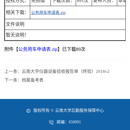
授权方式：
免费版
下载次数：
891次
发布人员：
本站
相关下载：
公务用车申请表.zip
文件说明
暂无说明！
附件【
公务用车申请表.zip
】已下载
89
次
上一条：
云南大学仪器设备验收报告单（终验）2018v2
下一条：
档案备考表
版权所有 © 云南大学后勤服务保障中心
邮编：650091