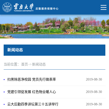
新闻动态
当前位置：
首页
->
新闻动态
扫黑除恶净校园 党员先行做表率
2019-08-30
党建引领促发展 红色物业暖人心
2019-08-30
云大后勤四季讲坛第三十五讲举行
2019-08-30