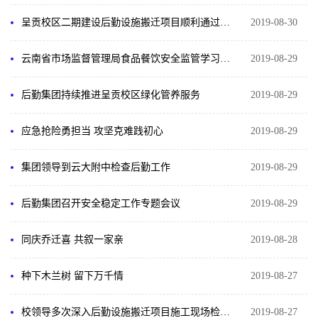
呈贡校区二期建设后勤设施搬迁项目顺利通过竣工验收
2019-08-30
云南省市场监督管理局食品餐饮安全监管学习考察团到我校交流学习
2019-08-29
后勤集团持续推进呈贡校区绿化管养服务
2019-08-29
应急抢险勇担当 攻坚克难践初心
2019-08-29
集团领导到云大附中检查后勤工作
2019-08-29
后勤集团召开安全稳定工作专题会议
2019-08-29
同庆乔迁喜 共叙一家亲
2019-08-28
种下木兰树 留下万千情
2019-08-27
校领导多次深入后勤设施搬迁项目施工现场检查指导工作
2019-08-27