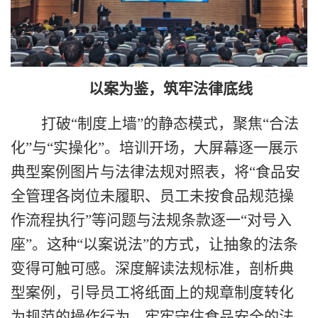
以案为鉴，筑牢法律底线
打破
“
制度上墙
”
的静态模式，聚焦
“
合法
化
”
与
“
实操化
”
。培训开场，大屏幕逐一展示
典型案例图片与法律法规对照表，将
“
食品安
全管理各岗位未履职、员工未按食品规范操
作流程执行
”
等问题与法规条款逐一
“
对号入
座
”
。这种
“
以案说法
”
的方式，让抽象的法条
变得可触可感。深度解读法规标准，剖析典
型案例，引导员工将纸面上的规章制度转化
为规范的操作行为，牢牢守住食品安全的法