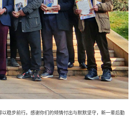
得以稳步前行。感谢你们的倾情付出与默默坚守，新一辈后勤