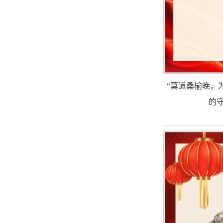
“莫道桑榆晚，
的