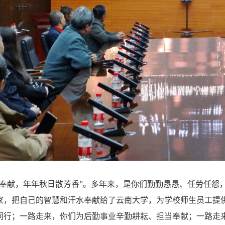
甘奉献，年年秋日散芳香”。多年来，是你们勤勤恳恳、任劳任怨
家，把自己的智慧和汗水奉献给了云南大学，为学校师生员工提
同行；一路走来，你们为后勤事业辛勤耕耘、担当奉献；一路走