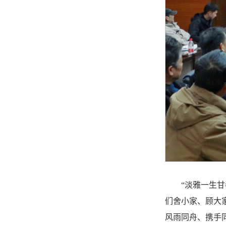
“淡雅一生
们舍小家、顾大
风雨同舟、携手