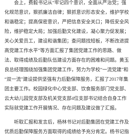
会上，费毅书记从“牢记四个意识，全面从严治党；强
化规范意识，狠抓廉洁自律；狠抓意识形态安全，维护学校
和谐稳定；提高保密意识，严把信息安全关口；降低安全风
险，维护稳定大局；加强后勤文化建设，凝心聚力促发展；
关心关爱员工，建设和谐集团；查问题找短板，不断改进提
高党建工作水平”等方面汇报了集团党建工作的思路、做
法、取得成绩及后勤队伍建设方面存在的困难和问题。黄玉
良总经理围绕加强集团党建工作，努力为学校“一流党建”和
“双一流”建设提供坚强有力后勤保障服务，汇报了2017年集
团主要工作。校园绿化中心党支部、饮食服务部门党支部、
云大幼儿园党支部及机关党支部4位支部书记结合自身工作
实际就党建工作开展情况、存在问题及建议做了汇报。
听取汇报和发言后，杨林书记对后勤集团在党建工作及
优质后勤保障服务方面取得的成绩给予充分肯定。杨书记指