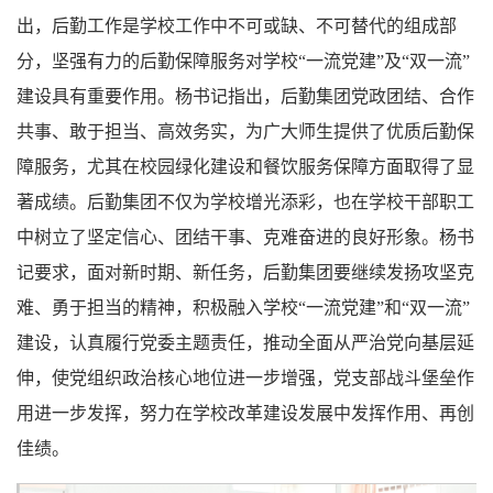
出，后勤工作是学校工作中不可或缺、不可替代的组成部
分，坚强有力的后勤保障服务对学校“一流党建”及“双一流”
建设具有重要作用。杨书记指出，后勤集团党政团结、合作
共事、敢于担当、高效务实，为广大师生提供了优质后勤保
障服务，尤其在校园绿化建设和餐饮服务保障方面取得了显
著成绩。后勤集团不仅为学校增光添彩，也在学校干部职工
中树立了坚定信心、团结干事、克难奋进的良好形象。杨书
记要求，面对新时期、新任务，后勤集团要继续发扬攻坚克
难、勇于担当的精神，积极融入学校“一流党建”和“双一流”
建设，认真履行党委主题责任，推动全面从严治党向基层延
伸，使党组织政治核心地位进一步增强，党支部战斗堡垒作
用进一步发挥，努力在学校改革建设发展中发挥作用、再创
佳绩。