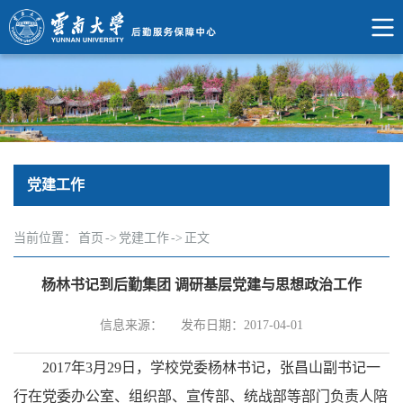
党建工作
当前位置：
首页
->
党建工作
->
正文
杨林书记到后勤集团 调研基层党建与思想政治工作
信息来源：
发布日期：2017-04-01
2017年3月29日，学校党委杨林书记，张昌山副书记一
行在党委办公室、组织部、宣传部、统战部等部门负责人陪